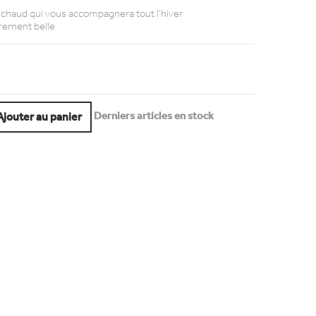
t chaud qui vous accompagnera tout l'hiver
èrement belle
Derniers articles en stock
Ajouter au panier