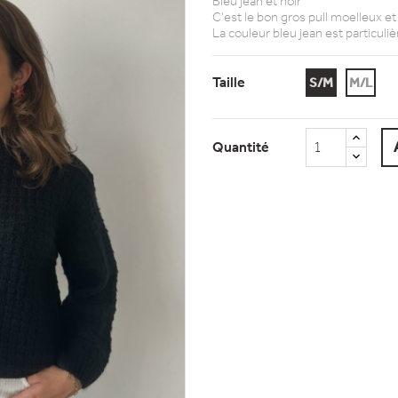
Bleu jean et noir
C'est le bon gros pull moelleux e
La couleur bleu jean est particuli
Taille
S/M
M/L
Quantité