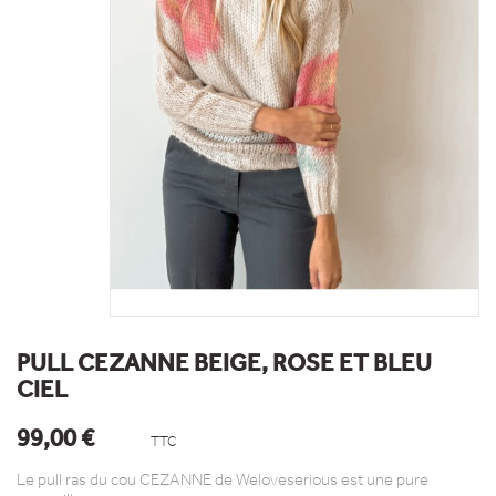
PULL CEZANNE BEIGE, ROSE ET BLEU
CIEL
99,00 €
TTC
Le pull ras du cou CEZANNE de Weloveserious est une pure