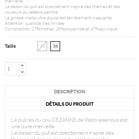
merveille
Le dessin du pull est directement inspiré des thèmes et des
couleurs du célèbre peintre
La grosse maille ultra douce est terriblement craquante
Attention: quantité très limitée
Composition: 27%mohair, 26%polyamide et 47%acrylique
Taille
36
38
DESCRIPTION
DÉTAILS DU PRODUIT
Le pull ras du cou CEZANNE de Weloveserious est
une pure merveille
Le dessin du pull est directement inspiré des