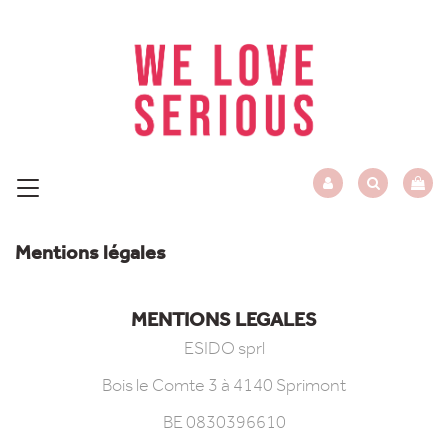
Mentions légales
MENTIONS LEGALES
ESIDO sprl
Bois le Comte 3 à 4140 Sprimont
BE 0830396610