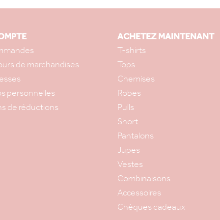
OMPTE
ACHETEZ MAINTENANT
mmandes
T-shirts
ours de marchandises
Tops
esses
Chemises
os personnelles
Robes
s de réductions
Pulls
Short
Pantalons
Jupes
Vestes
Combinaisons
Accessoires
Chèques cadeaux