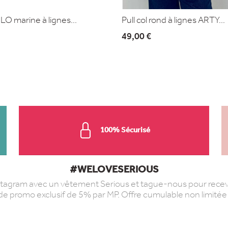
LO marine à lignes...
Pull col rond à lignes ARTY...
49,00 €
100% Sécurisé
#WELOVESERIOUS
stagram avec un vêtement Serious et tague-nous pour recev
de promo exclusif de 5% par MP. Offre cumulable non limitée 