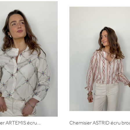
er ARTEMIS écru...
Chemisier ASTRID écru brod