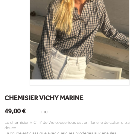
CHEMISIER VICHY MARINE
49,00 €
TTC
Le chemisier VICHY de Weloveserious est en flanelle de coton ultra
douce
La coupe est classique avec quelques broderies aux épaules