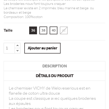
Les broderies nous font toujours craquer
Le chemisier existe en 2 imprimés: bleu marine et beige ou
bordeaux et beige
Composition: 100%coton
Taille
36
38
40
42
Ajouter au panier
DESCRIPTION
DÉTAILS DU PRODUIT
Le chemisier VICHY de Weloveserious est en
flanelle de coton ultra douce
La coupe est classique avec quelques broderies
aux épaules
Les broderies nous font toujours craquer