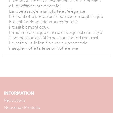
La robe ALICE de Weloveserious séduit pour son
allure raffinée intemporelle
La robe associe la simplicité et l'élégance
Elle peut être portée en mode cool ou sophistiqué
Elle est fabriquée dans un coton lavé
irressitiblement doux
L'imprimé ethnique marine et beige est ultra stylé
2 poches sur les côtés pour un confort maximal
Le petit plus: le lien à nouer qui permet de
marquer votre taille selon votre envie
INFORMATION
Réductions
Nouveaux Produits