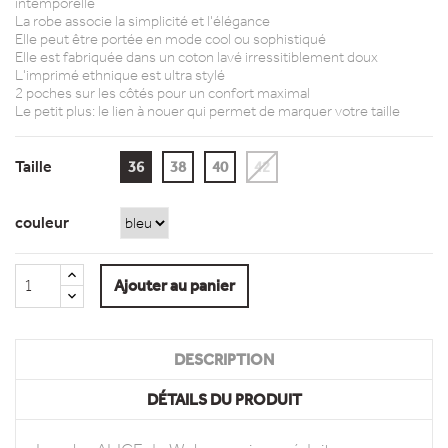
intemporelle
La robe associe la simplicité et l'élégance
Elle peut être portée en mode cool ou sophistiqué
Elle est fabriquée dans un coton lavé irressitiblement doux
L'imprimé ethnique est ultra stylé
2 poches sur les côtés pour un confort maximal
Le petit plus: le lien à nouer qui permet de marquer votre taille
Taille
36
38
40
42
couleur
Ajouter au panier
DESCRIPTION
DÉTAILS DU PRODUIT