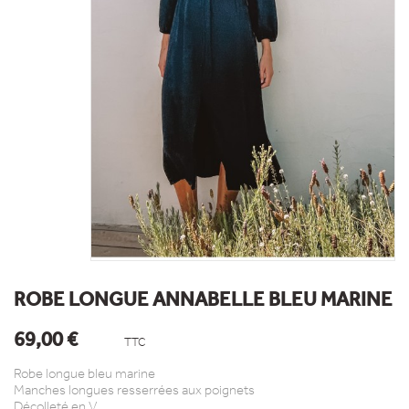
ROBE LONGUE ANNABELLE BLEU MARINE
69,00 €
TTC
Robe longue bleu marine
Manches longues resserrées aux poignets
Décolleté en V