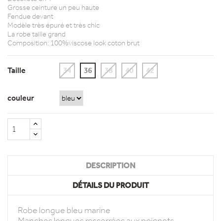
Grosse ceinture un peu haute
Fendue devant
Modèle très épuré et très chic
La robe taille grand
Composition: 100%viscose look coton brut
Taille
34
36
38
40
42
couleur
DESCRIPTION
DÉTAILS DU PRODUIT
Robe longue bleu marine
Manches longues resserrées aux poignets