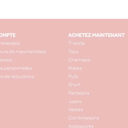
OMPTE
ACHETEZ MAINTENANT
mmandes
T-shirts
ours de marchandises
Tops
esses
Chemises
os personnelles
Robes
s de réductions
Pulls
Short
Pantalons
Jupes
Vestes
Combinaisons
Accessoires