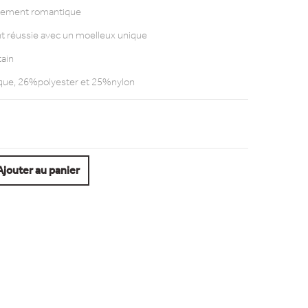
riblement romantique
nt réussie avec un moelleux unique
tain
ique, 26%polyester et 25%nylon
Ajouter au panier