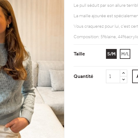
Le pull séduit par son allure ter
La maille ajourée est spécialeme
Vous craquerez pour lui, c'est cer
Composition: 5%laine, 44%acryl
Taille
S/M
M/L
Quantité