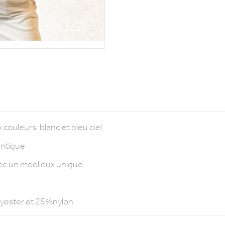
couleurs: blanc et bleu ciel
antique
vec un moelleux unique
lyester et 25%nylon