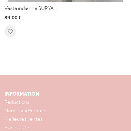
Veste indienne SURYA...
89,00 €
favorite_border
INFORMATION
Réductions
Nouveaux Produits
Meilleures ventes
Plan du site