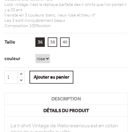
Look vintage: il est la réplique parfaite des t-shirts que l'on portait il
y a 20 ans
Il existe en 3 couleurs: blanc, vieux rose et bleu vif
Les 3 sont incroyablement beaux
Composition:100%coton
Taille
36
38
40
couleur
Ajouter au panier
DESCRIPTION
DÉTAILS DU PRODUIT
Le t-shirt Vintage de Weloveserious est en coton
épais de super belle qualité