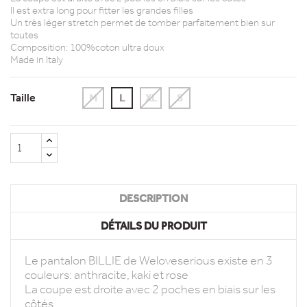
Il est extra long pour fitter les grandes filles
Un très léger stretch permet de tomber parfaitement bien sur
toutes
Composition: 100%coton ultra doux
Made in Italy
Taille
M
L
XL
S
DESCRIPTION
DÉTAILS DU PRODUIT
Le pantalon BILLIE de Weloveserious existe en 3
couleurs: anthracite, kaki et rose
La coupe est droite avec 2 poches en biais sur les
côtés